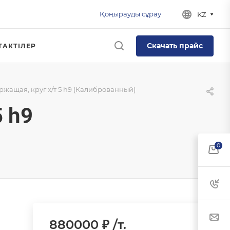
Қоңырауды сұрау
KZ
Скачать прайс
ТАКТІЛЕР
ржащая, круг х/т 5 h9 (Калиброванный)
 h9
0
880000 ₽ /т.