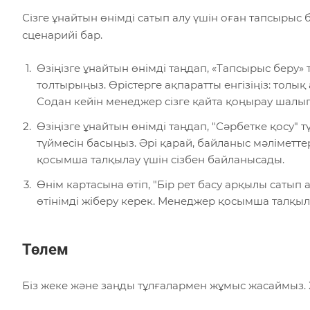
Сізге ұнайтын өнімді сатып алу үшін оған тапсырыс
сценарийі бар.
Өзіңізге ұнайтын өнімді таңдап, «Тапсырыс беру» 
толтырыңыз. Өрістерге ақпаратты енгізіңіз: толы
Содан кейін менеджер сізге қайта қоңырау шалып, 
Өзіңізге ұнайтын өнімді таңдап, "Сәрбетке қосу" 
түймесін басыңыз. Әрі қарай, байланыс мәліметтер
қосымша талқылау үшін сізбен байланысады.
Өнім картасына өтіп, "Бір рет басу арқылы сатып 
өтінімді жіберу керек. Менеджер қосымша талқыл
Төлем
Біз жеке және заңды тұлғалармен жұмыс жасаймыз. 