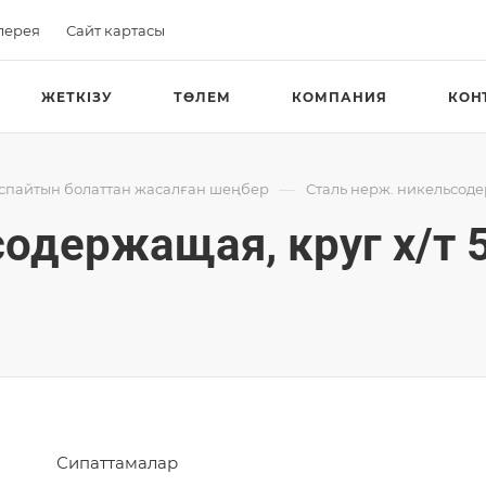
лерея
Сайт картасы
ЖЕТКІЗУ
ТӨЛЕМ
КОМПАНИЯ
КОН
—
аспайтын болаттан жасалған шеңбер
Сталь нерж. никельсоде
одержащая, круг х/т 5
Сипаттамалар