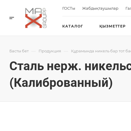
ГОСТы
Жабдықтаушылар
Га
КАТАЛОГ
ҚЫЗМЕТТЕР
—
—
Басты бет
Продукция
Құрамында никель бар тот б
Сталь нерж. никельс
(Калиброванный)