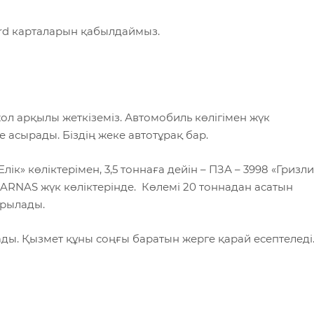
Card карталарын қабылдаймыз.
жол арқылы жеткіземіз. Автомобиль көлігімен жүк
 асырады. Біздің жеке автотұрақ бар.
лік» көліктерімен, 3,5 тоннаға дейін – ПЗА – 3998 «Гризли
 PARNAS жүк көліктерінде. Көлемі 20 тоннадан асатын
ырылады.
ады. Қызмет құны соңғы баратын жерге қарай есептеледі