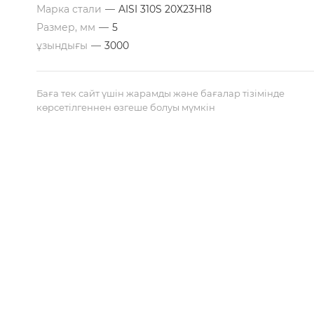
Марка стали
—
AISI 310S 20Х23Н18
Размер, мм
—
5
ұзындығы
—
3000
Баға тек сайт үшін жарамды және бағалар тізімінде
көрсетілгеннен өзгеше болуы мүмкін