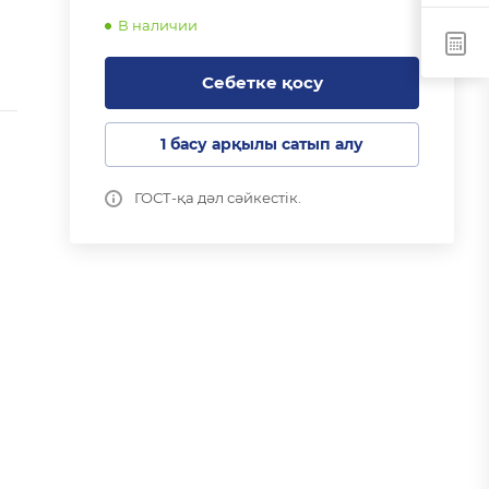
В наличии
Себетке қосу
1 басу арқылы сатып алу
ГОСТ-қа дәл сәйкестік.