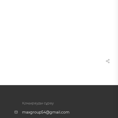
Қоңырауды сұрау
maxgroup54@gmail.com