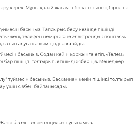
 беру керек. Мұны қалай жасауға болатынының бірнеше
түймесін басыңыз. Тапсырыс беру кезінде пішінді
қ аты-жөні, телефон нөмірі және электрондық поштасы.
сатып алуға келісіміңізді растайды.
түймесін басыңыз. Содан кейін қоржынға өтіп, «Төлем»
і бар пішінді толтырып, өтінімді жіберіңіз. Менеджер
алу" түймесін басыңыз. Басқаннан кейін пішінді толтырып
ау үшін сізбен байланысады.
Және біз екі төлем опциясын ұсынамыз.