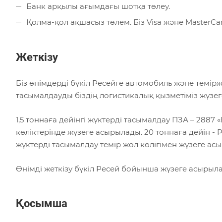
Банк арқылы ағымдағы шотқа төлеу.
Қолма-қол ақшасыз төлем. Біз Visa және Master
Жеткізу
Біз өнімдерді бүкіл Ресейге автомобиль және темір
тасымалдауды біздің логистикалық қызметіміз жүзеге
1,5 тоннаға дейінгі жүктерді тасымалдау ПЗА – 2887 «Е
көліктерінде жүзеге асырылады. 20 тоннаға дейін -
жүктерді тасымалдау темір жол көлігімен жүзеге ас
Өнімді жеткізу бүкіл Ресей бойынша жүзеге асырыл
Қосымша