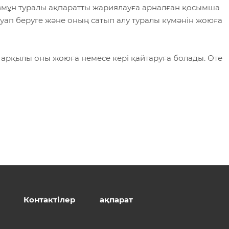
азмұн туралы ақпаратты жариялауға арналған қосымша
уап беруге және оның сатып алу туралы күмәнін жоюға
у арқылы оны жоюға немесе кері қайтаруға болады. Өте
Контактілер
ақпарат