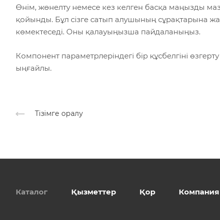
Өнім, жөнелту немесе кез келген басқа маңызды м
қойынды. Бұл сізге сатып алушының сұрақтарына жа
көмектеседі. Оны қалауыңызша пайдаланыңыз.
Компонент параметрлеріндегі бір құсбелгіні өзгерт
ыңғайлы.
Тізімге оралу
Каталог
Қызметтер
Қор
Компания