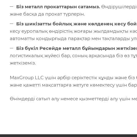
Біз металл прокаттарын сатамыз.
Өндірушілердің 
және басқа да прокат түрлерін.
Біз шикізатты бойлық және көлденең кесу бой
кесу еуропалық өндірістің жоғары жылдамдықты кәс
автоматты қондырғыда парақтар мен тақталарды уль
Біз бүкіл Ресейде металл бұйымдарын жеткізем
логистикалық жүйесі бар, соның арқасында біз өз т
жеткіземіз.
MaxGroup LLC үшін әрбір серіктестік құнды және б
және қажетті мақсаттарға жетуге көмектесу үшін бар
Өнімдерді сатып алу немесе қызметтерді алу үшін 