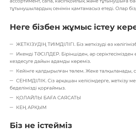
ассортимент, сапа, кәсіпқойлық және тұтынушыға ба
тұтынушылардың сенімін қамтамасыз етеді. Олар бізді
Неге бізбен жұмыс істеу кер
ЖЕТКІЗУДІҢ ТИІМДІЛІГІ. Біз жеткізуді өз көлігі
Икемді ТӘСІЛДЕР. Біріншіден, әр серіктесімізде
кездесуге дайын адамды көреміз.
Кейінге қалдырылған төлем. Жеке талқыланады, ст
СЕНІМДІЛІК. Сіз әрқашан келісімдерге, жеткізу м
беделімізді қорғаймыз.
ҚОЛАЙЛЫ БАҒА САЯСАТЫ
КЕҢ АРҚЫМ
Біз не істейміз