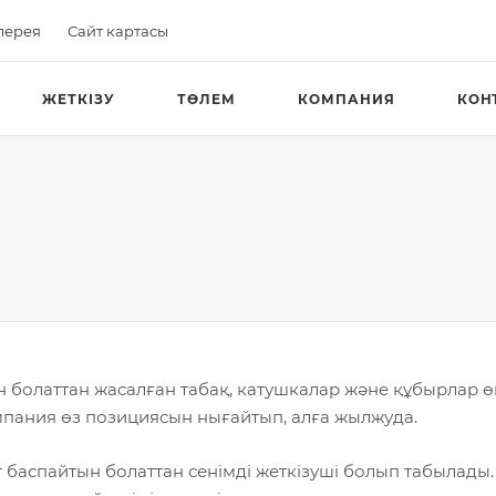
лерея
Сайт картасы
ЖЕТКІЗУ
ТӨЛЕМ
КОМПАНИЯ
КОН
 болаттан жасалған табақ, катушкалар және құбырлар ө
омпания өз позициясын нығайтып, алға жылжуда.
баспайтын болаттан сенімді жеткізуші болып табылады.