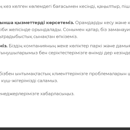
кез келген көлемдегі бағасымен кесінді, қаңылтыр, пішін
ынша қызметтерді көрсетеміз.
Орамдарды кесу және 
іби желісінде орындалады. Сонымен қатар, біз заманауи
традыбыстық сынақтан өткіземіз.
із.
Біздің компанияның жеке көліктер паркі және дамы
ұтынушыларымыз бен серіктестерімізге өнімді дер кезінд
із бізбен ынтымақтастық клиенттерімізге проблемаларын
 күш-жігерімізді саламыз.
менеджерлерімізге хабарласыңыз.