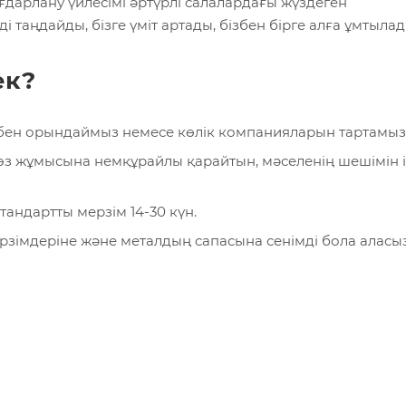
ғдарлану үйлесімі әртүрлі салалардағы жүздеген
 таңдайды, бізге үміт артады, бізбен бірге алға ұмтылад
ек?
мізбен орындаймыз немесе көлік компанияларын тартамыз
н өз жұмысына немқұрайлы қарайтын, мәселенің шешімін 
андартты мерзім 14-30 күн.
ерзімдеріне және металдың сапасына сенімді бола аласыз.