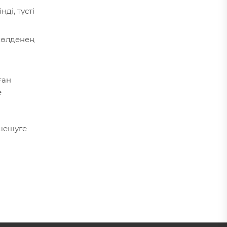
ді, түсті
көлденең
ған
е
 шешуге