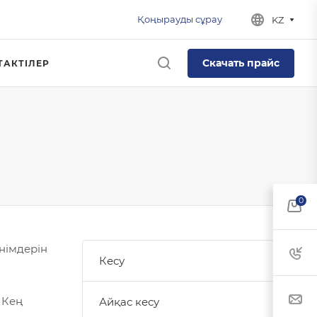
Қоңырауды сұрау
KZ
Скачать прайс
ТАКТІЛЕР
0
німдерін
Кесу
 Кең
Айқас кесу