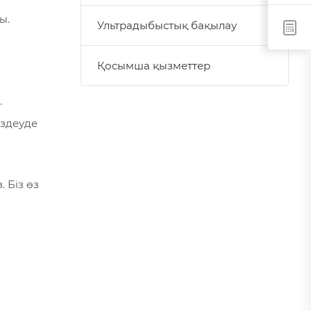
ы.
Ультрадыбыстық бақылау
Қосымша қызметтер
.
іздеуде
 Біз өз