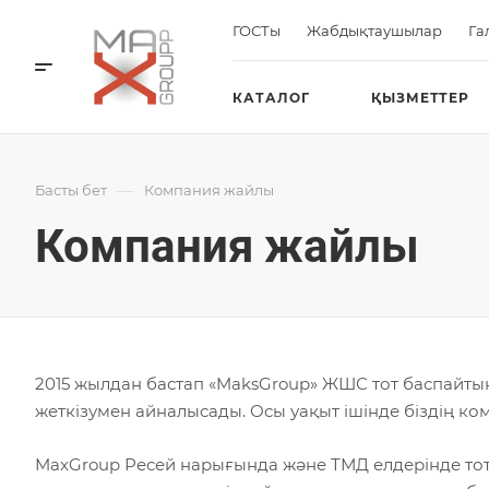
ГОСТы
Жабдықтаушылар
Га
КАТАЛОГ
ҚЫЗМЕТТЕР
—
Басты бет
Компания жайлы
Компания жайлы
2015 жылдан бастап «MaksGroup» ЖШС тот баспайтын
жеткізумен айналысады. Осы уақыт ішінде біздің к
MaxGroup Ресей нарығында және ТМД елдерінде тот 