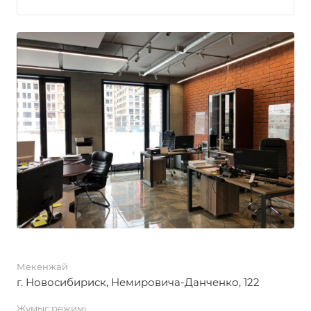
Мекенжай
г. Новосибириск, ​Немировича-Данченко, 122
Жұмыс режимі