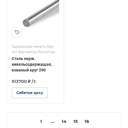
Құрамында никель бар
тот баспайтын болаттан
жасалған шеңбер
Сталь нерж.
никельсодержащая,
кованый круг 290
513700 ₽ /т.
Себетке қосу
1
...
14
15
16