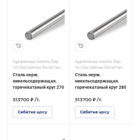
Марка стали
12Х18Н10Т
Размер, мм
280
ұзындығы
2000-6000
Құрамында никель бар
Құрамында никель бар
тот баспайтын болаттан
тот баспайтын болаттан
жасалған шеңбер
жасалған шеңбер
Сталь нерж.
Сталь нерж.
никельсодержащая,
никельсодержащая,
горячекатаный круг 270
горячекатаный круг 280
513700 ₽ /т.
513700 ₽ /т.
Себетке қосу
Себетке қосу