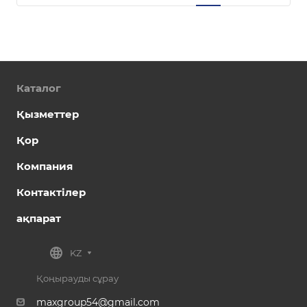
Каталог
Қызметтер
Қор
Компания
Контактілер
ақпарат
KZ
Қоңырауды сұрау
maxgroup54@gmail.com