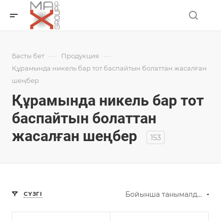
—
—
Басты бет
Продукция
Құрамында никель бар тот баспайтын болаттан жасалған
шеңбер
Құрамында никель бар тот
баспайтын болаттан
жасалған шеңбер
153
Бойынша танымалдық (ұлғайту)
СҮЗГІ