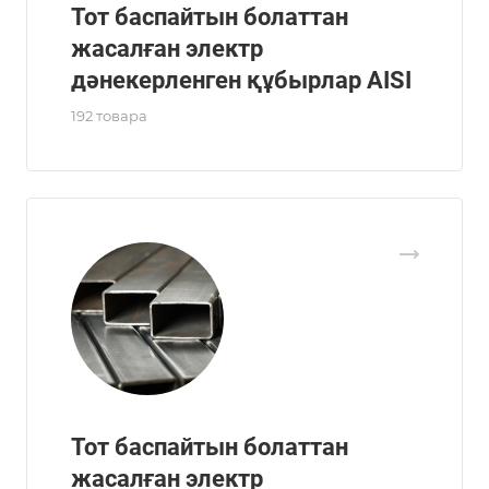
Тот баспайтын болаттан
жасалған электр
дәнекерленген құбырлар AISI
192 товара
Тот баспайтын болаттан
жасалған электр