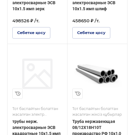
AISI
AISI
электросварные ЭСВ
электросварные ЭСВ
10x1.5 имп зерк
10x1.5 имп шлиф
498526 ₽ /т.
458650 ₽ /т.
Себетке қосу
Себетке қосу
Марка стали
(08)12Х18Н10Т
Размер, мм
10
Тот баспайтын болаттан
Тот баспайтын болаттан
жасалған электр
жасалған жіксіз құбырлар
дәнекерленген құбырлар
трубы нерж.
Труба нержавеющая
AISI шаршы
электросварные ЭСВ
08/12Х18Н10Т
квадратные 10x1.5 имп
производство РФ 10х1,0