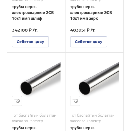
дәнекерленген құбырлар
дәнекерленген құбырлар
трубы нерж.
трубы нерж.
AISI
AISI
электросварные ЭСВ
электросварные ЭСВ
10x1 имп шлиф
10x1 имп зерк
342188 ₽ /т.
483951 ₽ /т.
Себетке қосу
Себетке қосу
Марка стали
AISI 304
(08Х18Н10)
Размер, мм
10
ұзындығы
6000
Тот баспайтын болаттан
Тот баспайтын болаттан
жасалған электр
жасалған электр
дәнекерленген құбырлар
дәнекерленген құбырлар
трубы нерж.
трубы нерж.