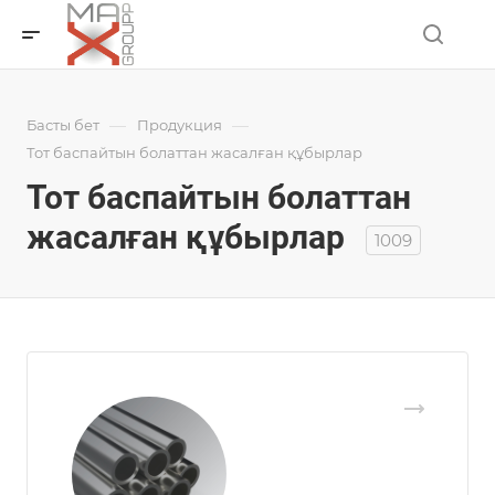
—
—
Басты бет
Продукция
Тот баспайтын болаттан жасалған құбырлар
Тот баспайтын болаттан
жасалған құбырлар
1009