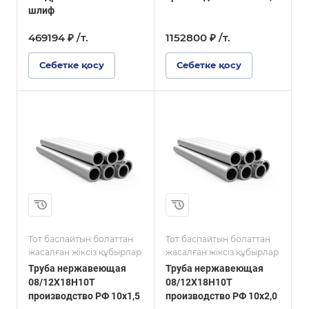
шлиф
469194 ₽ /т.
1152800 ₽ /т.
Себетке қосу
Себетке қосу
Марка стали
(08)12Х18Н10Т
Размер, мм
10
Тот баспайтын болаттан
Тот баспайтын болаттан
жасалған жіксіз құбырлар
жасалған жіксіз құбырлар
Труба нержавеющая
Труба нержавеющая
08/12Х18Н10Т
08/12Х18Н10Т
производство РФ 10х1,5
производство РФ 10х2,0