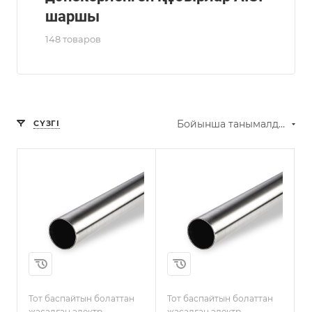
шаршы
148 товаров
Бойынша танымалдық (ұлғайту)
СҮЗГІ
Марка стали
AISI 304
(08Х18Н10)
Размер, мм
10
ұзындығы
6000
Тот баспайтын болаттан
Тот баспайтын болаттан
жасалған электр
жасалған электр