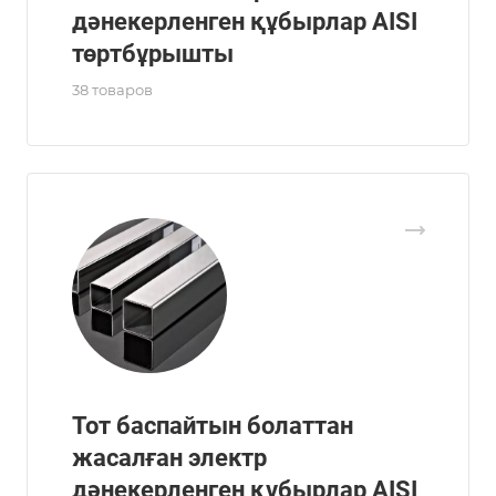
дәнекерленген құбырлар AISI
төртбұрышты
38 товаров
Тот баспайтын болаттан
жасалған электр
дәнекерленген құбырлар AISI