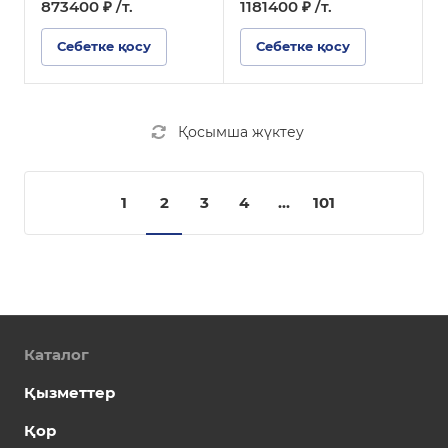
873400 ₽ /т.
1181400 ₽ /т.
Себетке қосу
Себетке қосу
Қосымша жүктеу
1
2
3
4
...
101
Каталог
Қызметтер
Қор