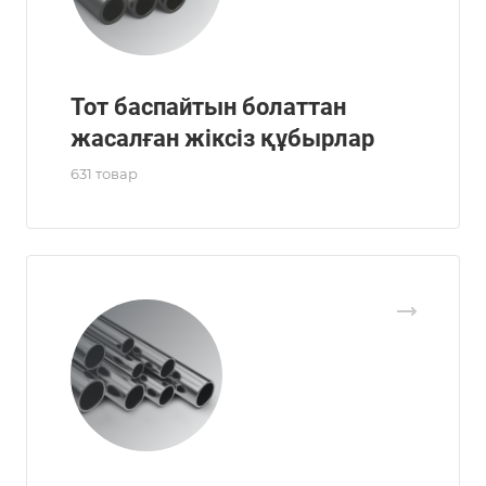
Тот баспайтын болаттан
жасалған жіксіз құбырлар
631 товар